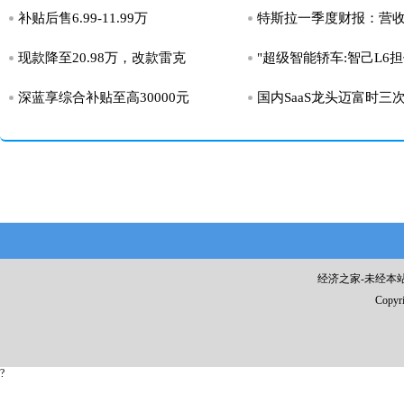
补贴后售6.99-11.99万
特斯拉一季度财报：营收
现款降至20.98万，改款雷克
"超级智能轿车:智己L6
深蓝享综合补贴至高30000元
国内SaaS龙头迈富时三
经济之家-未经本站允
Copyr
?